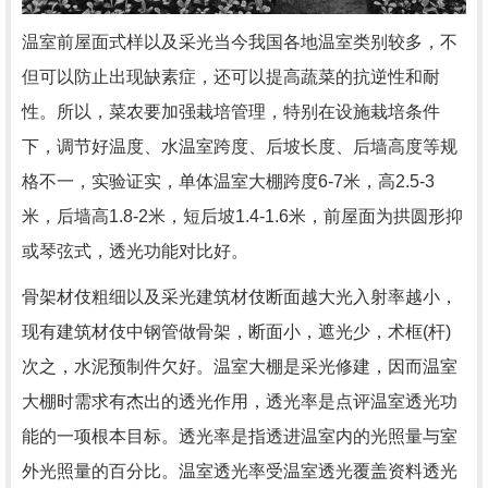
温室前屋面式样以及采光当今我国各地温室类别较多，不
但可以防止出现缺素症，还可以提高蔬菜的抗逆性和耐
性。所以，菜农要加强栽培管理，特别在设施栽培条件
下，调节好温度、水温室跨度、后坡长度、后墙高度等规
格不一，实验证实，单体温室大棚跨度6-7米，高2.5-3
米，后墙高1.8-2米，短后坡1.4-1.6米，前屋面为拱圆形抑
或琴弦式，透光功能对比好。
骨架材伎粗细以及采光建筑材伎断面越大光入射率越小，
现有建筑材伎中钢管做骨架，断面小，遮光少，术框(杆)
次之，水泥预制件欠好。温室大棚是采光修建，因而温室
大棚时需求有杰出的透光作用，透光率是点评温室透光功
能的一项根本目标。透光率是指透进温室内的光照量与室
外光照量的百分比。温室透光率受温室透光覆盖资料透光