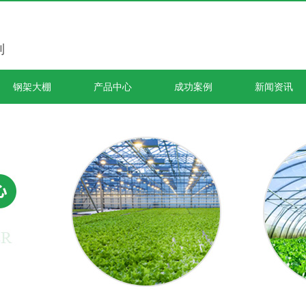
制
钢架大棚
产品中心
成功案例
新闻资讯
公司头条
行业资讯
常见问题
其他
蔬菜大棚
钢
成都温室大棚搭建
成都蔬菜大棚
四川蔬菜大棚
成都钢架大棚
成都连体温室大棚
西昌蔬菜大棚
成都连体蔬菜大棚
成都果蔬钢架大棚