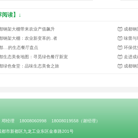
荐阅读】↓
都钢架大棚带来农业产值飙升
成都钢
都钢架大棚：农业新变革的..者
味蕾与
都....的生态餐厅盘点
环保优
都生态美食地图：寻觅绿色餐厅新宠
走进成
都绿色食堂：品味生态美食之旅
成都钢
邓经理 18008060998 18008019558（谢经理）
地址：成都市新都区九龙工业东区金泰路201号