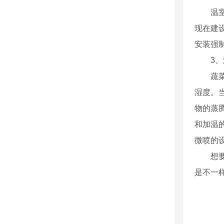
温
现在建
安装强
3
蔬
湿度。
物的蒸
和加温
微喷的
想
是不一